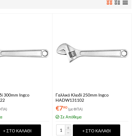
ιδί 300mm Ingco
Γαλλικό Κλειδί 250mm Ingco
22
HADW131102
€
7
90
ΦΠΑ)
(με ΦΠΑ)
μα
Σε Απόθεμα
+
+ ΣΤΟ ΚΑΛΆΘΙ
+ ΣΤΟ ΚΑΛΆΘΙ
−