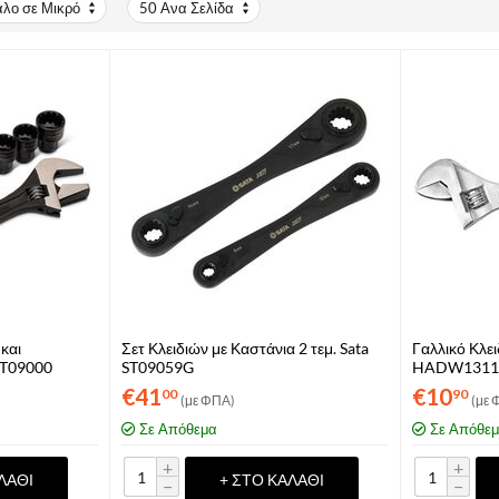
άλο σε Μικρό
50 Ανα Σελίδα
και
Σετ Κλειδιών με Καστάνια 2 τεμ. Sata
Γαλλικό Κλε
 ST09000
ST09059G
HADW1311
€
41
€
10
00
90
(με ΦΠΑ)
(με 
Σε Απόθεμα
Σε Απόθε
+
+
ΛΆΘΙ
+ ΣΤΟ ΚΑΛΆΘΙ
−
−