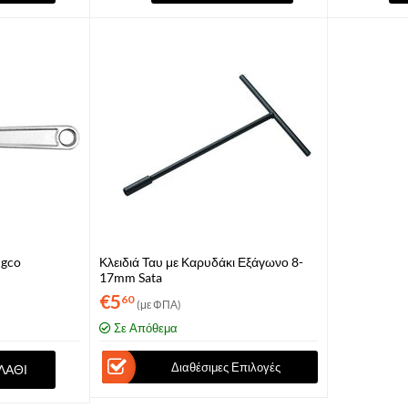
ngco
Κλειδιά Ταυ με Καρυδάκι Εξάγωνο 8-
17mm Sata
€
5
60
(με ΦΠΑ)
Σε Απόθεμα
Διαθέσιμες Επιλογές
ΛΆΘΙ