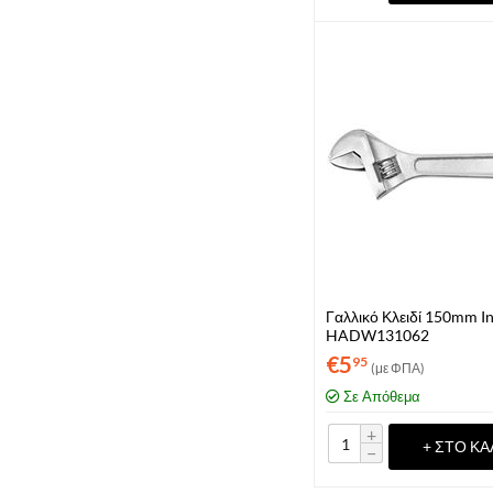
Γαλλικό Κλειδί 150mm I
HADW131062
€
5
95
(με ΦΠΑ)
Σε Απόθεμα
+
+ ΣΤΟ ΚΑ
−