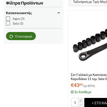
Ταξινόμιση με Τιμή: Μεγ
Φίλτρα Προϊόντων
Κατασκευαστής
Ingco
(3)
Sata
(3)
Επαναφορά
Σετ Γαλλικό με Καστάνια 
Καρυδάκια 11 τεμ. Sata
€
43
40
(με ΦΠΑ)
Σε Απόθεμα
+
+ ΣΤΟ ΚΑ
−