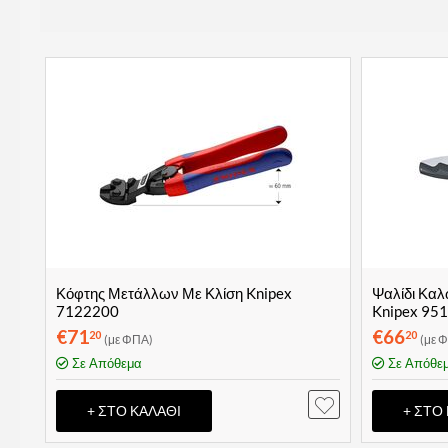
Κόφτης Μετάλλων Με Κλίση Knipex
Ψαλίδι Καλ
7122200
Knipex 95
€
71
€
66
20
20
(με ΦΠΑ)
(με 
Σε Απόθεμα
Σε Απόθε
+ ΣΤΟ ΚΑΛΆΘΙ
+ ΣΤΟ