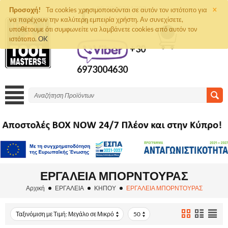
×
+30 2810261292
Προσοχή!
Τα cookies χρησιμοποιούνται σε αυτόν τον ιστότοπο για
να παρέχουν την καλύτερη εμπειρία χρήστη. Αν συνεχίσετε,
ΤΗΛΈΦΩΝΟ
ΠΑΡΑΓΓΕΛΙΏΝ
υποθέτουμε ότι συμφωνείτε να λαμβάνετε cookies από αυτόν τον
0
ιστότοπο.
OK
+30
6973004630
ΕΡΓΑΛΕΙΑ ΜΠΟΡΝΤΟΥΡΑΣ
Αρχική
ΕΡΓΑΛΕΙΑ
ΚΗΠΟΥ
ΕΡΓΑΛΕΙΑ ΜΠΟΡΝΤΟΥΡΑΣ
Ταξινόμιση με Τιμή: Μεγάλο σε Μικρό
50