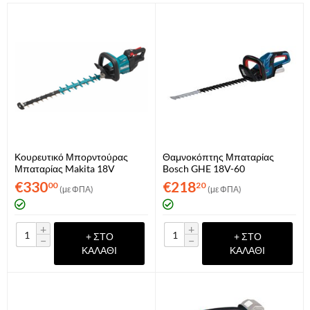
Κουρευτικό Μπορντούρας
Θαμνοκόπτης Μπαταρίας
Μπαταρίας Makita 18V
Bosch GHE 18V-60
DUH601Z (Μόνο Σώμα)
Professional Solo
€
330
€
218
00
20
(με ΦΠΑ)
(με ΦΠΑ)
(06008C9000)
+
+
+ ΣΤΟ
+ ΣΤΟ
−
−
ΚΑΛΆΘΙ
ΚΑΛΆΘΙ