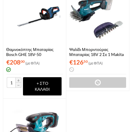
Θαμνοκόπτης Μπαταρίας
Ψαλίδι Μπορντούρας
Bosch GHE 18V-50
Μπαταρίας 18V 2 Σε 1 Makita
Professional Solo
DUM604ZX (Μόνο Σώμα)
€
208
€
126
00
50
(με ΦΠΑ)
(με ΦΠΑ)
(06008C9500)
+
+ ΣΤΟ
−
ΚΑΛΆΘΙ