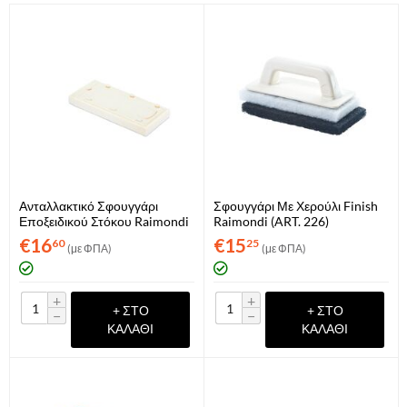
Ανταλλακτικό Σφουγγάρι
Σφουγγάρι Με Χερούλι Finish
Εποξειδικού Στόκου Raimondi
Raimondi (ART. 226)
(ART. 217RICCEL)
€
16
€
15
60
25
(με ΦΠΑ)
(με ΦΠΑ)
+
+
+ ΣΤΟ
+ ΣΤΟ
−
−
ΚΑΛΆΘΙ
ΚΑΛΆΘΙ