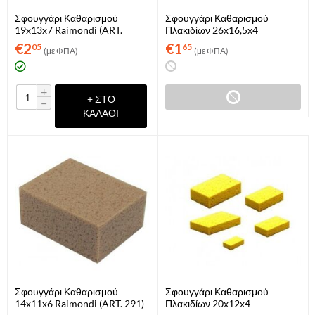
Σφουγγάρι Καθαρισμού
Σφουγγάρι Καθαρισμού
19x13x7 Raimondi (ART.
Πλακιδίων 26x16,5x4
291MAXIT)
€
2
€
1
05
65
(με ΦΠΑ)
(με ΦΠΑ)
+
+ ΣΤΟ
−
ΚΑΛΆΘΙ
Σφουγγάρι Καθαρισμού
Σφουγγάρι Καθαρισμού
14x11x6 Raimondi (ART. 291)
Πλακιδίων 20x12x4