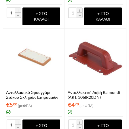
+
+
+ ΣΤΟ
+ ΣΤΟ
−
−
ΚΑΛΆΘΙ
ΚΑΛΆΘΙ
Ανταλλακτικό Σφουγγάρι
Ανταλλακτική Λαβή Raimondi
Στόκου Σκληρών Επιφανειών
(ART. 306IR20DN)
Raimondi (ART. 217RIC)
€
5
€
4
00
70
(με ΦΠΑ)
(με ΦΠΑ)
+
+
+ ΣΤΟ
+ ΣΤΟ
−
−