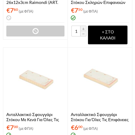
26x12x3cm Raimondi (ART.
Στόκου Σκληρών Επιφανειών
395U/G)
Για Κοντάρι Raimondi (ART.
€
7
€
7
80
50
(με ΦΠΑ)
(με ΦΠΑ)
355RIC)
+
+ ΣΤΟ
−
ΚΑΛΆΘΙ
Ανταλλακτικό Σφουγγάρι
Ανταλλακτικό Σφουγγάρι
Στόκου Με Κενά Για Όλες Τις
Στόκου Για Όλες Τις Επιφάνειες
Επιφάνειες Raimondi (ART.
Raimondi (ART. 217RICSWE)
€
7
€
6
00
00
(με ΦΠΑ)
(με ΦΠΑ)
217RICSWGT)