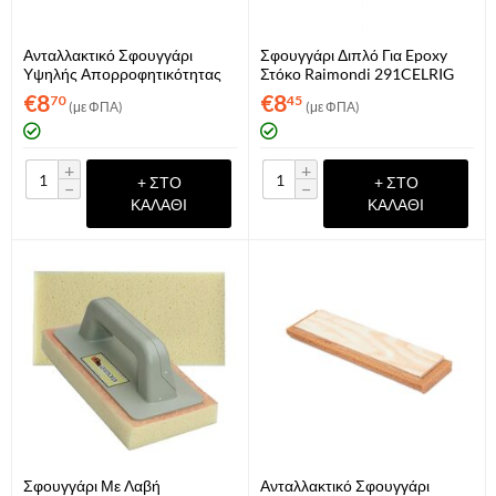
Ανταλλακτικό Σφουγγάρι
Σφουγγάρι Διπλό Για Epoxy
Υψηλής Απορροφητικότητας
Στόκο Raimondi 291CELRIG
Sigma (ART 48L7R)
€
8
€
8
70
45
(με ΦΠΑ)
(με ΦΠΑ)
+
+
+ ΣΤΟ
+ ΣΤΟ
−
−
ΚΑΛΆΘΙ
ΚΑΛΆΘΙ
Σφουγγάρι Με Λαβή
Ανταλλακτικό Σφουγγάρι