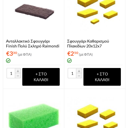
Ανταλλακτικό Σφουγγάρι
Σφουγγάρι Καθαρισμού
Finish Πολύ Σκληρό Raimondi
Πλακιδίων 20x12x7
(ART. 227M)
€
3
€
2
30
50
(με ΦΠΑ)
(με ΦΠΑ)
+
+
+ ΣΤΟ
+ ΣΤΟ
−
−
ΚΑΛΆΘΙ
ΚΑΛΆΘΙ