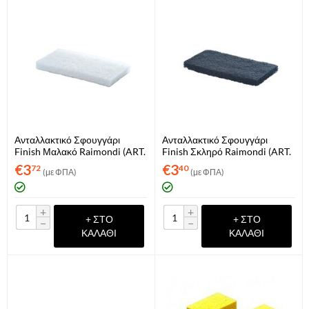
Ανταλλακτικό Σφουγγάρι
Ανταλλακτικό Σφουγγάρι
Finish Μαλακό Raimondi (ART.
Finish Σκληρό Raimondi (ART.
227B)
227N)
€
3
€
3
72
40
(με ΦΠΑ)
(με ΦΠΑ)
+
+
+ ΣΤΟ
+ ΣΤΟ
−
−
ΚΑΛΆΘΙ
ΚΑΛΆΘΙ