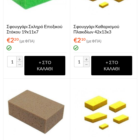
Σφουγγάρι Σκληρό Εποξικού
Σφουγγάρι Καθαρισμού
Στόκου 19x11x7
Πλακιδίων 42x13x3
€
2
€
2
20
10
(με ΦΠΑ)
(με ΦΠΑ)
+
+
+ ΣΤΟ
+ ΣΤΟ
−
−
ΚΑΛΆΘΙ
ΚΑΛΆΘΙ