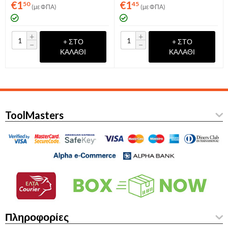
€
1
€
1
50
45
(με ΦΠΑ)
(με ΦΠΑ)
+
+
+ ΣΤΟ
+ ΣΤΟ
−
−
ΚΑΛΆΘΙ
ΚΑΛΆΘΙ
ToolMasters
Πληροφορίες