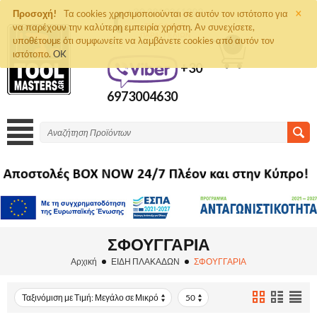
×
+30 2810261292
Προσοχή!
Τα cookies χρησιμοποιούνται σε αυτόν τον ιστότοπο για
να παρέχουν την καλύτερη εμπειρία χρήστη. Αν συνεχίσετε,
ΤΗΛΈΦΩΝΟ
ΠΑΡΑΓΓΕΛΙΏΝ
υποθέτουμε ότι συμφωνείτε να λαμβάνετε cookies από αυτόν τον
0
ιστότοπο.
OK
+30
6973004630
ΣΦΟΥΓΓΑΡΙΑ
Αρχική
ΕΙΔΗ ΠΛΑΚΑΔΩΝ
ΣΦΟΥΓΓΑΡΙΑ
Ταξινόμιση με Τιμή: Μεγάλο σε Μικρό
50