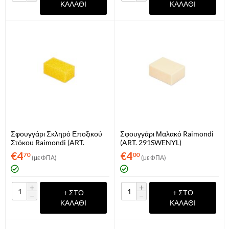
ΚΑΛΆΘΙ
ΚΑΛΆΘΙ
Σφουγγάρι Σκληρό Εποξικού
Σφουγγάρι Μαλακό Raimondi
Στόκου Raimondi (ART.
(ART. 291SWENYL)
291EPOXI)
€
4
€
4
70
00
(με ΦΠΑ)
(με ΦΠΑ)
+
+
+ ΣΤΟ
+ ΣΤΟ
−
−
ΚΑΛΆΘΙ
ΚΑΛΆΘΙ