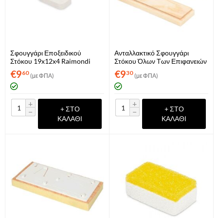
Σφουγγάρι Εποξειδικού
Ανταλλακτικό Σφουγγάρι
Στόκου 19x12x4 Raimondi
Στόκου Όλων Των Επιφανειών
(ART. 291OVALE)
Για Κοντάρι Raimondi
€
9
€
9
60
30
(με ΦΠΑ)
(με ΦΠΑ)
(ART.355RICSWE)
+
+
+ ΣΤΟ
+ ΣΤΟ
−
−
ΚΑΛΆΘΙ
ΚΑΛΆΘΙ