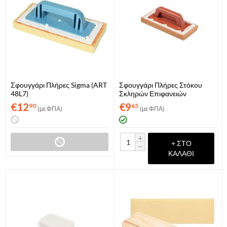
Σφουγγάρι Πλήρες Sigma (ART
Σφουγγάρι Πλήρες Στόκου
48L7)
Σκληρών Επιφανειών
Raimondi (ART. 217)
€
12
€
9
90
65
(με ΦΠΑ)
(με ΦΠΑ)
+
+ ΣΤΟ
−
ΚΑΛΆΘΙ