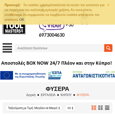
×
+30 2810261292
Προσοχή!
Τα cookies χρησιμοποιούνται σε αυτόν τον ιστότοπο για
να παρέχουν την καλύτερη εμπειρία χρήστη. Αν συνεχίσετε,
ΤΗΛΈΦΩΝΟ
ΠΑΡΑΓΓΕΛΙΏΝ
υποθέτουμε ότι συμφωνείτε να λαμβάνετε cookies από αυτόν τον
0
ιστότοπο.
OK
+30
6973004630
ΦΥΣΕΡΑ
Αρχική
ΕΡΓΑΛΕΙΑ
ΚΗΠΟΥ
ΦΥΣΕΡΑ
Ταξινόμιση με Τιμή: Μεγάλο σε Μικρό
50