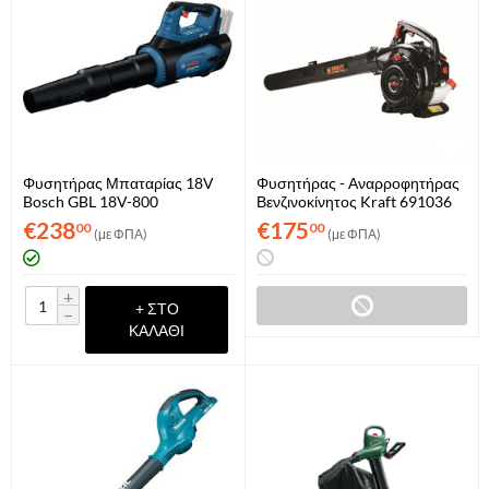
Φυσητήρας Μπαταρίας 18V
Φυσητήρας - Αναρροφητήρας
Bosch GBL 18V-800
Βενζινοκίνητος Kraft 691036
Professional (06008D2200)
€
238
€
175
00
00
(με ΦΠΑ)
(με ΦΠΑ)
+
+ ΣΤΟ
−
ΚΑΛΆΘΙ