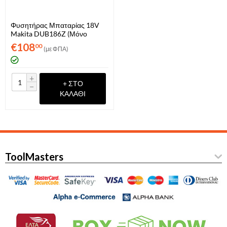
Φυσητήρας Μπαταρίας 18V
Makita DUB186Z (Μόνο
Σώμα)
€
108
00
(με ΦΠΑ)
+
+ ΣΤΟ
−
ΚΑΛΆΘΙ
ToolMasters