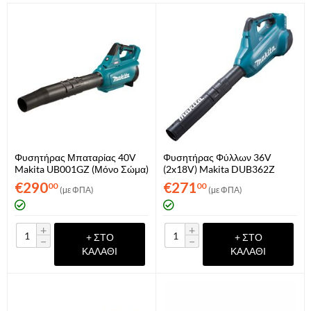
Φυσητήρας Μπαταρίας 40V
Φυσητήρας Φύλλων 36V
Makita UB001GZ (Μόνο Σώμα)
(2x18V) Makita DUB362Z
(Μόνο Σώμα)
€
290
€
271
00
00
(με ΦΠΑ)
(με ΦΠΑ)
+
+
+ ΣΤΟ
+ ΣΤΟ
−
−
ΚΑΛΆΘΙ
ΚΑΛΆΘΙ