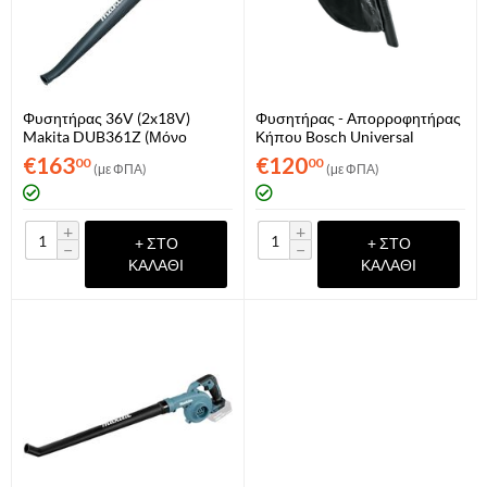
Φυσητήρας 36V (2x18V)
Φυσητήρας - Απορροφητήρας
Makita DUB361Z (Μόνο
Κήπου Bosch Universal
Σώμα)
Garden Tidy 3000
€
163
€
120
00
00
(με ΦΠΑ)
(με ΦΠΑ)
(06008B1001)
+
+
+ ΣΤΟ
+ ΣΤΟ
−
−
ΚΑΛΆΘΙ
ΚΑΛΆΘΙ