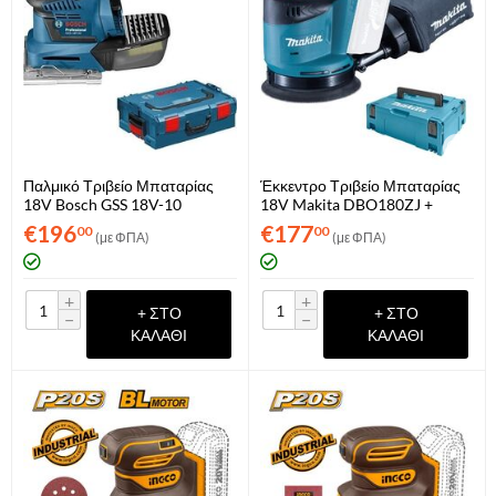
Παλμικό Τριβείο Μπαταρίας
Έκκεντρο Τριβείο Μπαταρίας
18V Bosch GSS 18V-10
18V Makita DBO180ZJ +
Professional Solo + L-Boxx
Makpac (Μόνο Σώμα)
€
196
€
177
00
00
(με ΦΠΑ)
(με ΦΠΑ)
(06019D0202)
+
+
+ ΣΤΟ
+ ΣΤΟ
−
−
ΚΑΛΆΘΙ
ΚΑΛΆΘΙ