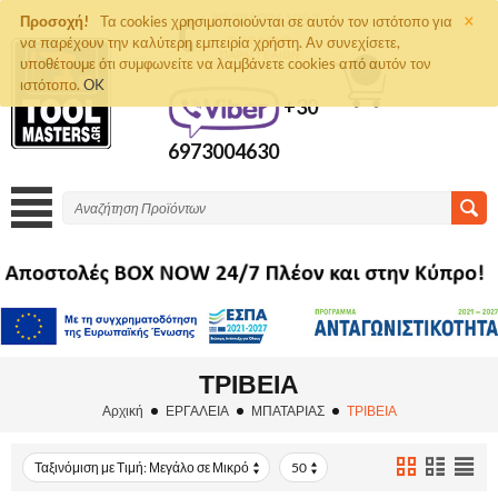
×
+30 2810261292
Προσοχή!
Τα cookies χρησιμοποιούνται σε αυτόν τον ιστότοπο για
να παρέχουν την καλύτερη εμπειρία χρήστη. Αν συνεχίσετε,
ΤΗΛΈΦΩΝΟ
ΠΑΡΑΓΓΕΛΙΏΝ
υποθέτουμε ότι συμφωνείτε να λαμβάνετε cookies από αυτόν τον
0
ιστότοπο.
OK
+30
6973004630
ΤΡΙΒΕΙΑ
Αρχική
ΕΡΓΑΛΕΙΑ
ΜΠΑΤΑΡΙΑΣ
ΤΡΙΒΕΙΑ
Ταξινόμιση με Τιμή: Μεγάλο σε Μικρό
50