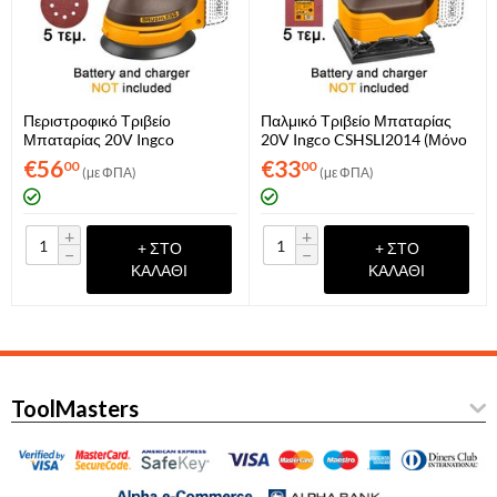
Περιστροφικό Τριβείο
Παλμικό Τριβείο Μπαταρίας
Μπαταρίας 20V Ingco
20V Ingco CSHSLI2014 (Μόνο
CROSLI2002 (Μόνο Σώμα)
Σώμα)
€
56
€
33
00
00
(με ΦΠΑ)
(με ΦΠΑ)
+
+
+ ΣΤΟ
+ ΣΤΟ
−
−
ΚΑΛΆΘΙ
ΚΑΛΆΘΙ
ToolMasters