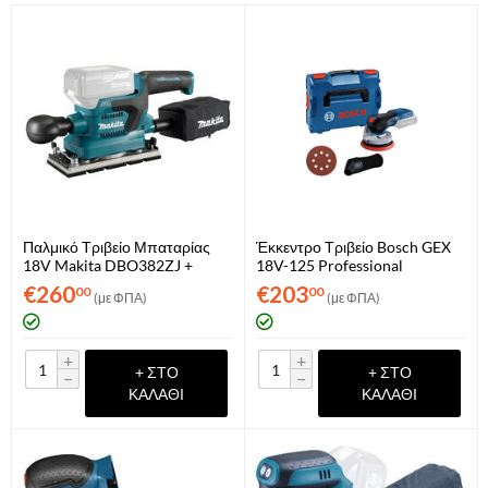
Παλμικό Τριβείο Μπαταρίας
Έκκεντρο Τριβείο Bosch GEX
18V Makita DBO382ZJ +
18V-125 Professional
Makpac (Μόνο Σώμα)
(0601372200)
€
260
€
203
00
00
(με ΦΠΑ)
(με ΦΠΑ)
+
+
+ ΣΤΟ
+ ΣΤΟ
−
−
ΚΑΛΆΘΙ
ΚΑΛΆΘΙ