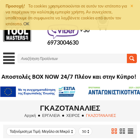
×
+30 2810261292
Προσοχή!
Τα cookies χρησιμοποιούνται σε αυτόν τον ιστότοπο για
να παρέχουν την καλύτερη εμπειρία χρήστη. Αν συνεχίσετε,
ΤΗΛΈΦΩΝΟ
ΠΑΡΑΓΓΕΛΙΏΝ
υποθέτουμε ότι συμφωνείτε να λαμβάνετε cookies από αυτόν τον
0
ιστότοπο.
OK
+30
6973004630
ΓΚΑΖΟΤΑΝΑΛΙΕΣ
Αρχική
ΕΡΓΑΛΕΙΑ
ΧΕΙΡΟΣ
ΓΚΑΖΟΤΑΝΑΛΙΕΣ
Ταξινόμιση με Τιμή: Μεγάλο σε Μικρό
50