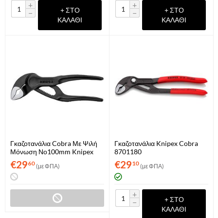
+
+
+ ΣΤΟ
+ ΣΤΟ
−
−
ΚΑΛΆΘΙ
ΚΑΛΆΘΙ
Γκαζοτανάλια Cobra Με Ψιλή
Γκαζοτανάλια Knipex Cobra
Μόνωση Νο100mm Knipex
8701180
8700100
€
29
€
29
60
10
(με ΦΠΑ)
(με ΦΠΑ)
+
+ ΣΤΟ
−
ΚΑΛΆΘΙ