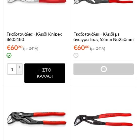
Γκαζοτανάλια - Κλειδί Knipex
Γκαζοτανάλια - Κλειδί με
8603180
άνοιγμα Έως 52mm Νο250mm
Knipex 8601250
€
60
€
60
20
00
(με ΦΠΑ)
(με ΦΠΑ)
+
+ ΣΤΟ
−
ΚΑΛΆΘΙ