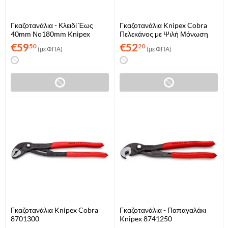
Γκαζοτανάλια - Κλειδί Έως
Γκαζοτανάλια Knipex Cobra
40mm Νο180mm Knipex
Πελεκάνος με Ψιλή Μόνωση
8601180
Νο250mm 8751250
€
59
€
52
50
20
(με ΦΠΑ)
(με ΦΠΑ)
Γκαζοτανάλια Knipex Cobra
Γκαζοτανάλια - Παπαγαλάκι
8701300
Knipex 8741250