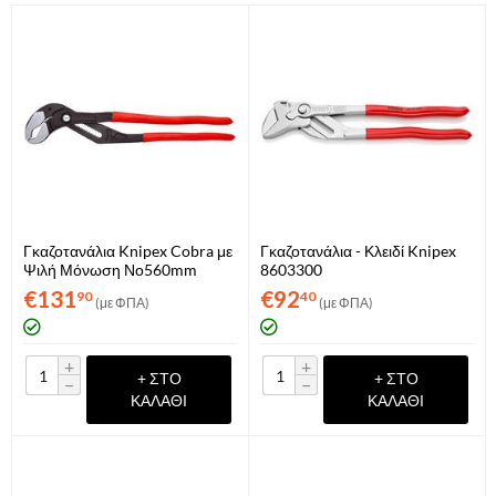
Γκαζοτανάλια Knipex Cobra με
Γκαζοτανάλια - Κλειδί Knipex
Ψιλή Μόνωση Νο560mm
8603300
8701560
€
131
€
92
90
40
(με ΦΠΑ)
(με ΦΠΑ)
+
+
+ ΣΤΟ
+ ΣΤΟ
−
−
ΚΑΛΆΘΙ
ΚΑΛΆΘΙ