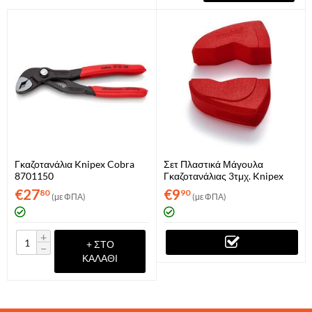
Γκαζοτανάλια Knipex Cobra
Σετ Πλαστικά Μάγουλα
8701150
Γκαζοτανάλιας 3τμχ. Knipex
180mm - 300mm
€
27
€
9
80
90
(με ΦΠΑ)
(με ΦΠΑ)
+
+ ΣΤΟ
−
ΚΑΛΆΘΙ