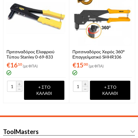
Πριτσιναδόρος Ελαφριού
Πριτσιναδόρος Χειρός 360°
Τύπου Stanley 0-69-833
Επαγγελματικό SHHR106
INGCO
€
16
€
15
10
00
(με ΦΠΑ)
(με ΦΠΑ)
+
+
+ ΣΤΟ
+ ΣΤΟ
−
−
ΚΑΛΆΘΙ
ΚΑΛΆΘΙ
ToolMasters