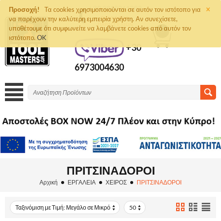
×
+30 2810261292
Προσοχή!
Τα cookies χρησιμοποιούνται σε αυτόν τον ιστότοπο για
να παρέχουν την καλύτερη εμπειρία χρήστη. Αν συνεχίσετε,
ΤΗΛΈΦΩΝΟ
ΠΑΡΑΓΓΕΛΙΏΝ
υποθέτουμε ότι συμφωνείτε να λαμβάνετε cookies από αυτόν τον
0
ιστότοπο.
OK
+30
6973004630
ΠΡΙΤΣΙΝΑΔΟΡΟΙ
Αρχική
ΕΡΓΑΛΕΙΑ
ΧΕΙΡΟΣ
ΠΡΙΤΣΙΝΑΔΟΡΟΙ
Ταξινόμιση με Τιμή: Μεγάλο σε Μικρό
50