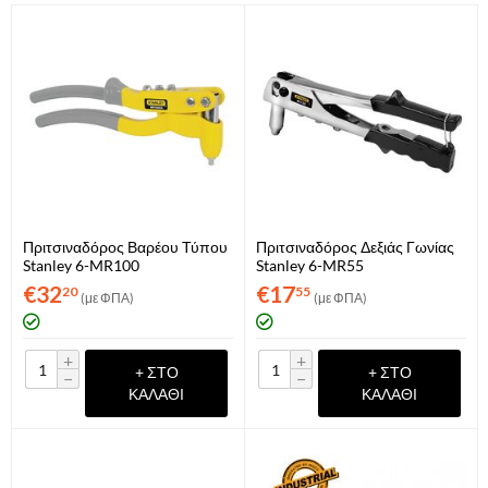
Πριτσιναδόρος Βαρέου Τύπου
Πριτσιναδόρος Δεξιάς Γωνίας
Stanley 6-MR100
Stanley 6-MR55
€
32
€
17
20
55
(με ΦΠΑ)
(με ΦΠΑ)
+
+
+ ΣΤΟ
+ ΣΤΟ
−
−
ΚΑΛΆΘΙ
ΚΑΛΆΘΙ