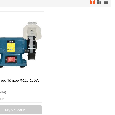
οχός Πάγκου Φ125 150W
ΦΠΑ)
ιμο
Μη Διαθέσιμο