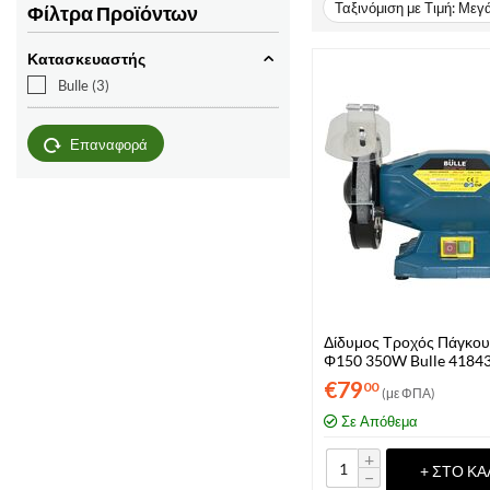
Ταξινόμιση με Τιμή: Μεγ
Φίλτρα Προϊόντων
Κατασκευαστής
Bulle
(3)
Επαναφορά
Δίδυμος Τροχός Πάγκου
Φ150 350W Bulle 4184
€
79
00
(με ΦΠΑ)
Σε Απόθεμα
+
+ ΣΤΟ ΚΑ
−