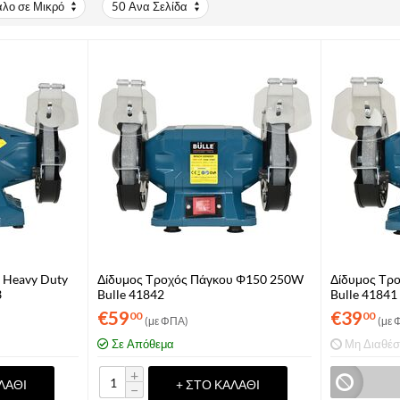
άλο σε Μικρό
50 Ανα Σελίδα
 Heavy Duty
Δίδυμος Τροχός Πάγκου Φ150 250W
Δίδυμος Τρ
3
Bulle 41842
Bulle 41841
€
59
€
39
00
00
(με ΦΠΑ)
(με 
Σε Απόθεμα
Μη Διαθέσ
+
ΛΆΘΙ
+ ΣΤΟ ΚΑΛΆΘΙ
−