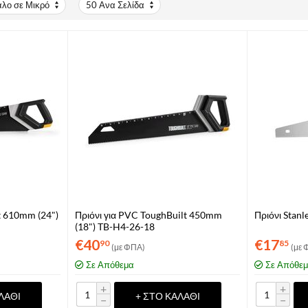
άλο σε Μικρό
50 Ανα Σελίδα
t 610mm (24")
Πριόνι για PVC ToughBuilt 450mm
Πριόνι Stanl
(18") TB-H4-26-18
€
40
€
17
90
85
(με ΦΠΑ)
(με 
Σε Απόθεμα
Σε Απόθε
+
+
ΛΆΘΙ
+ ΣΤΟ ΚΑΛΆΘΙ
−
−