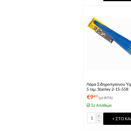
Λάμα Σιδηροπρίονου Υ
5 τεμ. Stanley 2-15-558
€
9
40
(με ΦΠΑ)
Σε Απόθεμα
+
+ ΣΤΟ ΚΑ
−