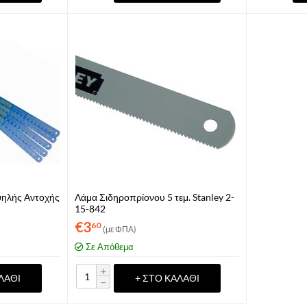
ψηλής Αντοχής
Λάμα Σιδηροπρίονου 5 τεμ. Stanley 2-
15-842
€
3
60
(με ΦΠΑ)
Σε Απόθεμα
+
ΛΆΘΙ
+ ΣΤΟ ΚΑΛΆΘΙ
−