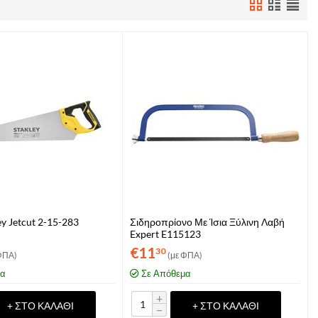
ey Jetcut 2-15-283
Σιδηροπρίονο Με Ίσια Ξύλινη Λαβή
Expert E115123
€
11
30
ΦΠΑ)
(με ΦΠΑ)
μα
Σε Απόθεμα
+
+ ΣΤΟ ΚΑΛΆΘΙ
+ ΣΤΟ ΚΑΛΆΘΙ
−