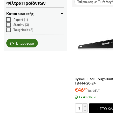
Ταξινόμιση με Τιμή: Μεγ
Φίλτρα Προϊόντων
Κατασκευαστής
Expert
(1)
Stanley
(3)
Toughbuilt
(2)
Επαναφορά
Πριόνι Ξύλου ToughBuil
TB-H4-20-24
€
46
90
(με ΦΠΑ)
Σε Απόθεμα
+
+ ΣΤΟ ΚΑ
−