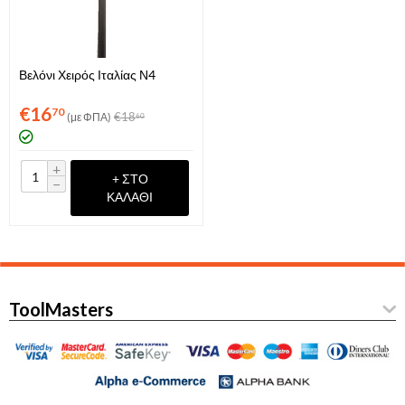
Βελόνι Χειρός Ιταλίας Ν4
€
16
70
€
18
(με ΦΠΑ)
60
+
+ ΣΤΟ
−
ΚΑΛΆΘΙ
ToolMasters