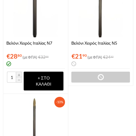
Βελόνι Χειρός Ιταλίας Ν7
Βελόνι Χειρός Ιταλίας Ν5
€
28
€
21
80
90
€
32
€
24
(με ΦΠΑ)
(με ΦΠΑ)
00
32
+
+ ΣΤΟ
−
ΚΑΛΆΘΙ
-10%