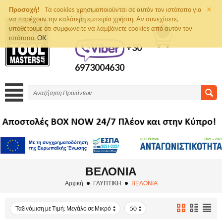
×
+30 2810261292
Προσοχή!
Τα cookies χρησιμοποιούνται σε αυτόν τον ιστότοπο για
να παρέχουν την καλύτερη εμπειρία χρήστη. Αν συνεχίσετε,
ΤΗΛΈΦΩΝΟ
ΠΑΡΑΓΓΕΛΙΏΝ
υποθέτουμε ότι συμφωνείτε να λαμβάνετε cookies από αυτόν τον
0
ιστότοπο.
OK
+30
6973004630
ΒΕΛΟΝΙΑ
Αρχική
ΓΛΥΠΤΙΚΗ
ΒΕΛΟΝΙΑ
Ταξινόμιση με Τιμή: Μεγάλο σε Μικρό
50