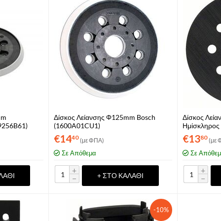
mm
Δίσκος Λείανσης Φ125mm Bosch
Δίσκος Λεί
9256B61)
(1600A01CU1)
Ημίσκληρος
€
14
€
13
40
80
(με ΦΠΑ)
(με 
Σε Απόθεμα
Σε Απόθε
+
+
ΛΆΘΙ
+ ΣΤΟ ΚΑΛΆΘΙ
−
−
-10%