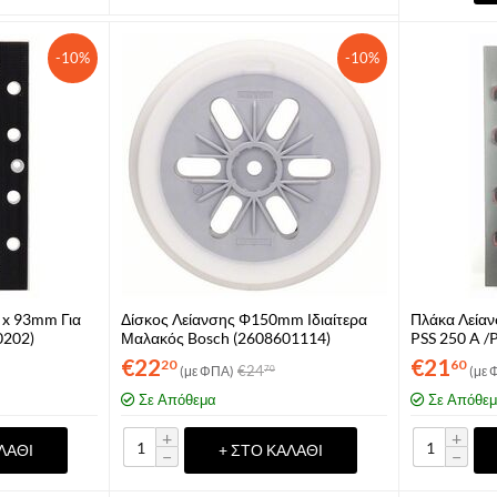
-10%
-10%
 x 93mm Για
Δίσκος Λείανσης Φ150mm Ιδιαίτερα
Πλάκα Λεία
0202)
Μαλακός Bosch (2608601114)
PSS 250 A /
(260900087
€
22
€
21
20
60
€
24
(με ΦΠΑ)
(με 
70
Σε Απόθεμα
Σε Απόθε
+
+
ΛΆΘΙ
+ ΣΤΟ ΚΑΛΆΘΙ
−
−