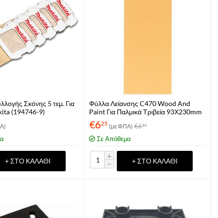
λλογής Σκόνης 5 τεμ. Για
Φύλλα Λείανσης C470 Wood And
ta (194746-9)
Paint Για Παλμικά Τριβεία 93Χ230mm
P120 10 τεμ. Bosch (2608605228)
€
6
25
€
6
Α)
(με ΦΠΑ)
94
μα
Σε Απόθεμα
+
+ ΣΤΟ ΚΑΛΆΘΙ
+ ΣΤΟ ΚΑΛΆΘΙ
−