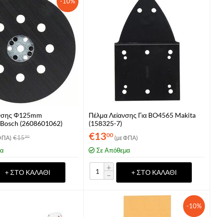
-10%
ανσης Φ125mm
Πέλμα Λείανσης Για BO4565 Makita
 Bosch (2608601062)
(158325-7)
€
13
00
€
15
ΦΠΑ)
(με ΦΠΑ)
30
μα
Σε Απόθεμα
+
+ ΣΤΟ ΚΑΛΆΘΙ
+ ΣΤΟ ΚΑΛΆΘΙ
−
-10%