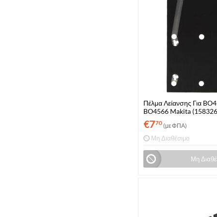
Πέλμα Λείανσης Για BO
BO4566 Makita (158326
€
7
70
(με ΦΠΑ)
Μη Διαθέσιμο
Μη Διαθέ