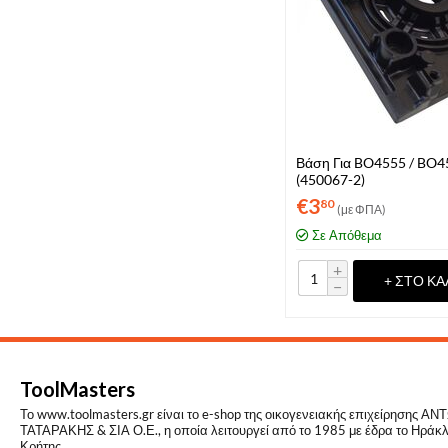
Βάση Για BO4555 / BO4
(450067-2)
€
3
80
(με ΦΠΑ)
Σε Απόθεμα
+
+ ΣΤΟ ΚΑ
−
ToolMasters
Το www.toolmasters.gr είναι το e-shop της οικογενειακής επιχείρησης Α
ΤΑΤΑΡΑΚΗΣ & ΣΙΑ Ο.Ε., η οποία λειτουργεί από το 1985 με έδρα το Ηράκλ
Κρήτης.