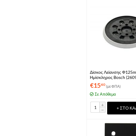
Δίσκος Λείανσης Φ125
Ημίσκληρος Bosch (260
€
15
40
(με ΦΠΑ)
Σε Απόθεμα
+
+ ΣΤΟ ΚΑ
−