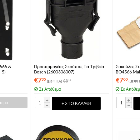
4565 &
Προσαρμογέας Σκούπας Για Τριβεία
Σακούλες Συ
-5)
Bosch (2600306007)
BO4566 Maki
€
7
€
7
35
00
€
8
(με ΦΠΑ)
(με ΦΠ
18
Σε Απόθεμα
Σε Απόθε
+
+
σιμο
+ ΣΤΟ ΚΑΛΆΘΙ
−
−