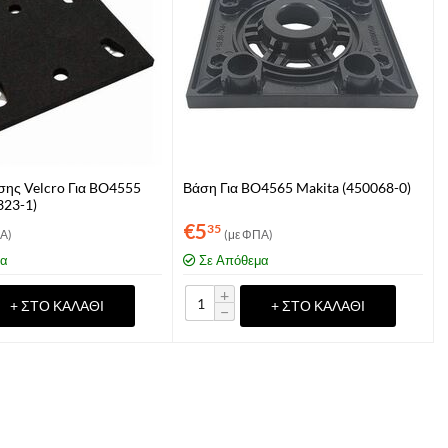
σης Velcro Για BO4555
Βάση Για BO4565 Makita (450068-0)
323-1)
€
5
35
Α)
(με ΦΠΑ)
μα
Σε Απόθεμα
+
+ ΣΤΟ ΚΑΛΆΘΙ
+ ΣΤΟ ΚΑΛΆΘΙ
−