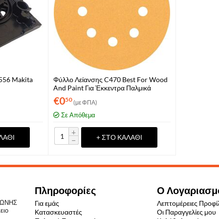
556 Makita
Φύλλο Λείανσης C470 Best For Wood
And Paint Για Έκκεντρα Παλμικά
Τριβεία Φ125mm P60 Bosch
€
0
50
(με ΦΠΑ)
(2608607825)
Σε Απόθεμα
+
ΛΆΘΙ
+ ΣΤΟ ΚΑΛΆΘΙ
−
Πληροφορίες
Ο Λογαριασμ
ΝΤΩΝΗΣ
Για εμάς
Λεπτομέρειες Προφί
ειο
Κατασκευαστές
Οι Παραγγελίες μου