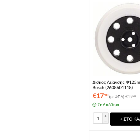
Δίσκος Λείανσης Φ125
Bosch (2608601118)
€
17
90
€
19
(με ΦΠΑ)
90
Σε Απόθεμα
+
+ ΣΤΟ ΚΑ
−