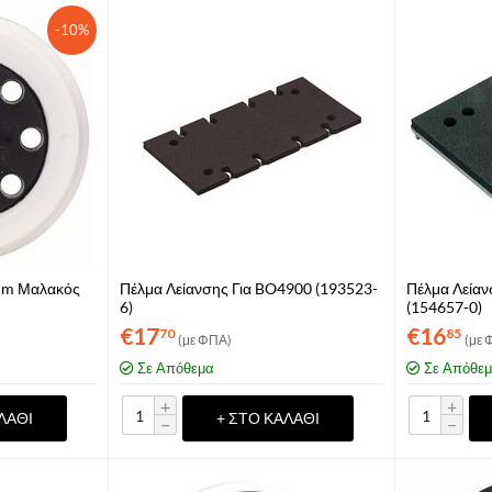
-10%
mm Μαλακός
Πέλμα Λείανσης Για BO4900 (193523-
Πέλμα Λείαν
6)
(154657-0)
€
17
€
16
70
85
(με ΦΠΑ)
(με 
Σε Απόθεμα
Σε Απόθε
+
+
ΛΆΘΙ
+ ΣΤΟ ΚΑΛΆΘΙ
−
−