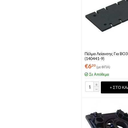
Πέλμα Λείανσης Για BO
(140441-9)
€
6
20
(με ΦΠΑ)
Σε Απόθεμα
+
+ ΣΤΟ ΚΑ
−