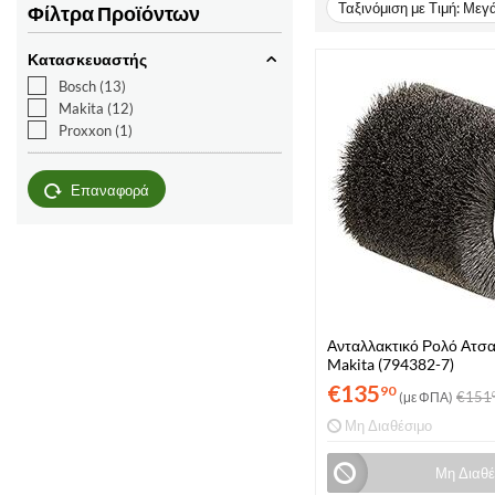
Ταξινόμιση με Τιμή: Μεγ
Φίλτρα Προϊόντων
Κατασκευαστής
Bosch
(13)
Makita
(12)
Proxxon
(1)
Επαναφορά
Ανταλλακτικό Ρολό Ατσα
Makita (794382-7)
€
135
90
€
151
(με ΦΠΑ)
Μη Διαθέσιμο
Μη Διαθέ