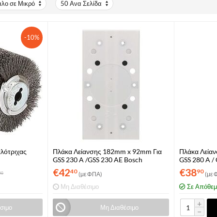
άλο σε Μικρό
50 Ανα Σελίδα
-10%
λότριχας
Πλάκα Λείανσης 182mm x 92mm Για
Πλάκα Λεία
GSS 230 A /GSS 230 AE Bosch
GSS 280 A /
(2608000165)
(260800016
€
42
€
38
40
90
(με ΦΠΑ)
(με 
00
Μη Διαθέσιμο
Σε Απόθε
+
σιμο
Μη Διαθέσιμο
−