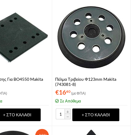
σης Για BO4550 Makita
Πέλμα Τριβείου Φ123mm Makita
(743081-8)
€
16
40
ΦΠΑ)
(με ΦΠΑ)
μα
Σε Απόθεμα
+
+ ΣΤΟ ΚΑΛΆΘΙ
+ ΣΤΟ ΚΑΛΆΘΙ
−