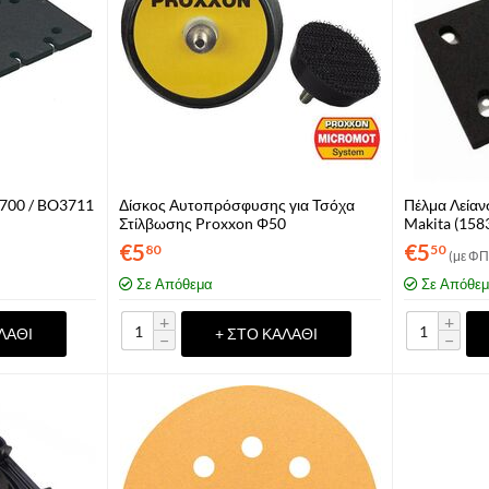
3700 / BO3711
Δίσκος Αυτοπρόσφυσης για Τσόχα
Πέλμα Λείαν
Στίλβωσης Proxxon Φ50
Makita (158
€
5
€
5
80
50
(με ΦΠ
Σε Απόθεμα
Σε Απόθε
+
+
ΛΆΘΙ
+ ΣΤΟ ΚΑΛΆΘΙ
−
−