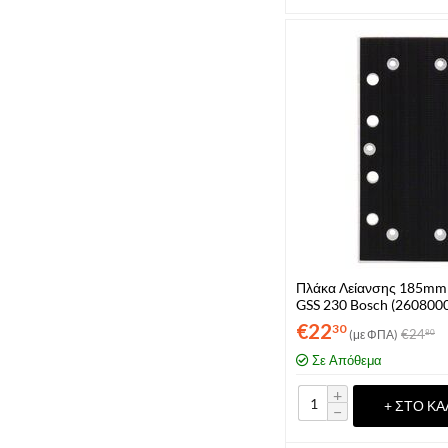
Πλάκα Λείανσης 185mm
GSS 230 Bosch (260800
€
22
30
€
24
(με ΦΠΑ)
80
Σε Απόθεμα
+
+ ΣΤΟ ΚΑ
−