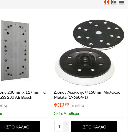
νσης 230mm x 117mm Για
Δίσκος Λείανσης Φ150mm Μαλακός
 GSS 280 AE Bosch
Makita (196684-1)
8)
€
32
90
ΦΠΑ)
(με ΦΠΑ)
μα
Σε Απόθεμα
+
+ ΣΤΟ ΚΑΛΆΘΙ
+ ΣΤΟ ΚΑΛΆΘΙ
−