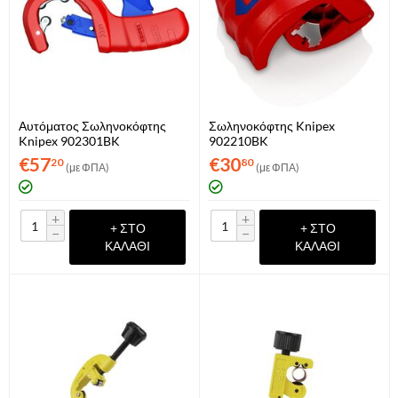
Αυτόματος Σωληνοκόφτης
Σωληνοκόφτης Knipex
Knipex 902301BK
902210BK
€
57
€
30
20
80
(με ΦΠΑ)
(με ΦΠΑ)
+
+
+ ΣΤΟ
+ ΣΤΟ
−
−
ΚΑΛΆΘΙ
ΚΑΛΆΘΙ