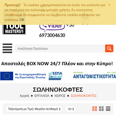
×
+30 2810261292
Προσοχή!
Τα cookies χρησιμοποιούνται σε αυτόν τον ιστότοπο για
να παρέχουν την καλύτερη εμπειρία χρήστη. Αν συνεχίσετε,
ΤΗΛΈΦΩΝΟ
ΠΑΡΑΓΓΕΛΙΏΝ
υποθέτουμε ότι συμφωνείτε να λαμβάνετε cookies από αυτόν τον
0
ιστότοπο.
OK
+30
6973004630
ΣΩΛΗΝΟΚΟΦΤΕΣ
Αρχική
ΕΡΓΑΛΕΙΑ
ΧΕΙΡΟΣ
ΣΩΛΗΝΟΚΟΦΤΕΣ
Ταξινόμιση με Τιμή: Μεγάλο σε Μικρό
50