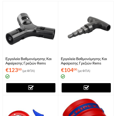
Εργαλεία Βαθμονόμησης Και
Εργαλεία Βαθμονόμησης Και
Αφαίρεσης Γρεζιών Rems
Αφαίρεσης Γρεζιών Rems
KaliGrat H
KaliGrat R
€
123
€
104
00
00
(με ΦΠΑ)
(με ΦΠΑ)