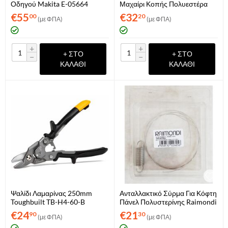
Οδηγού Makita E-05664
Μαχαίρι Κοπής Πολυεστέρα
130W Kseibi KS714640
€
55
€
32
00
20
(με ΦΠΑ)
(με ΦΠΑ)
+
+
+ ΣΤΟ
+ ΣΤΟ
−
−
ΚΑΛΆΘΙ
ΚΑΛΆΘΙ
Ψαλίδι Λαμαρίνας 250mm
Ανταλλακτικό Σύρμα Για Κόφτη
Toughbuilt TB-H4-60-B
Πάνελ Πολυστερίνης Raimondi
Polysticut Με Ελατήριο
€
24
€
21
90
30
(με ΦΠΑ)
(με ΦΠΑ)
(ART.194TCKITRIC2)