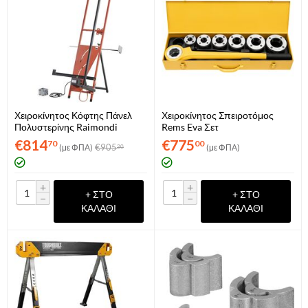
Χειροκίνητος Κόφτης Πάνελ
Χειροκίνητος Σπειροτόμος
Πολυστερίνης Raimondi
Rems Eva Σετ
Polysticut (194TCEU130)
€
814
€
775
70
00
€
905
(με ΦΠΑ)
(με ΦΠΑ)
20
+
+
+ ΣΤΟ
+ ΣΤΟ
−
−
ΚΑΛΆΘΙ
ΚΑΛΆΘΙ