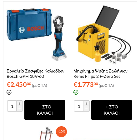
Εργαλείο Σύσφιξης Καλωδίων
Μηχάνημα Ψύξης Σωλήνων
Bosch GPH 18V-60
Rems Frigo 2 F-Zero Set
(06019P0100)
131012 R220
€
2.450
€
1.773
00
00
(με ΦΠΑ)
(με ΦΠΑ)
+
+
+ ΣΤΟ
+ ΣΤΟ
−
−
ΚΑΛΆΘΙ
ΚΑΛΆΘΙ
-10%