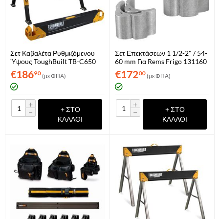
Σετ Καβαλέτα Ρυθμιζόμενου
Σετ Επεκτάσεων 1 1/2-2" / 54-
Ύψους ToughBuilt TB-C650
60 mm Για Rems Frigo 131160
R
€
186
€
172
90
00
(με ΦΠΑ)
(με ΦΠΑ)
+
+
+ ΣΤΟ
+ ΣΤΟ
−
−
ΚΑΛΆΘΙ
ΚΑΛΆΘΙ