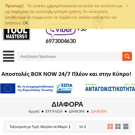
×
+30 2810261292
Προσοχή!
Τα cookies χρησιμοποιούνται σε αυτόν τον ιστότοπο για
να παρέχουν την καλύτερη εμπειρία χρήστη. Αν συνεχίσετε,
ΤΗΛΈΦΩΝΟ
ΠΑΡΑΓΓΕΛΙΏΝ
υποθέτουμε ότι συμφωνείτε να λαμβάνετε cookies από αυτόν τον
0
ιστότοπο.
OK
+30
6973004630
ΔΙΑΦΟΡΑ
Αρχική
ΕΡΓΑΛΕΙΑ
ΔΙΑΦΟΡΑ
ΔΙΑΦΟΡΑ
Ταξινόμιση με Τιμή: Μεγάλο σε Μικρό
50