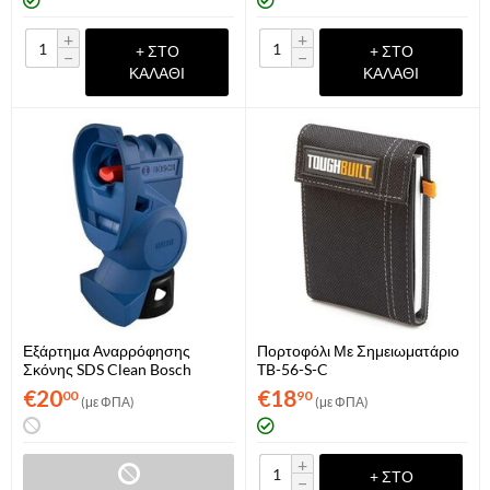
+
+
+ ΣΤΟ
+ ΣΤΟ
−
−
ΚΑΛΆΘΙ
ΚΑΛΆΘΙ
Εξάρτημα Αναρρόφησης
Πορτοφόλι Με Σημειωματάριο
Σκόνης SDS Clean Bosch
TB-56-S-C
(2608901480)
€
20
€
18
00
90
(με ΦΠΑ)
(με ΦΠΑ)
+
+ ΣΤΟ
−