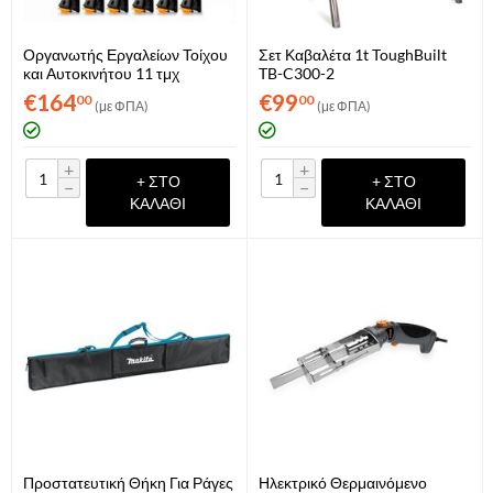
Οργανωτής Εργαλείων Τοίχου
Σετ Καβαλέτα 1t ToughBuilt
και Αυτοκινήτου 11 τμχ
TB-C300-2
Toughbuilt TB-CT-153-11-XEA
€
164
€
99
00
00
(με ΦΠΑ)
(με ΦΠΑ)
+
+
+ ΣΤΟ
+ ΣΤΟ
−
−
ΚΑΛΆΘΙ
ΚΑΛΆΘΙ
Προστατευτική Θήκη Για Ράγες
Ηλεκτρικό Θερμαινόμενο