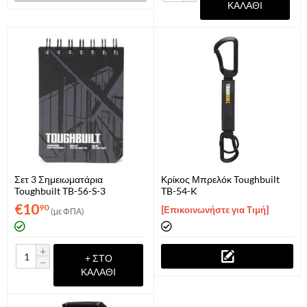
ΚΑΛΆΘΙ
Σετ 3 Σημειωματάρια
Κρίκος Μπρελόκ Toughbuilt
Toughbuilt TB-56-S-3
TB-54-K
€
10
90
[Επικοινωνήστε για Τιμή]
(με ΦΠΑ)
+
+ ΣΤΟ
−
ΚΑΛΆΘΙ