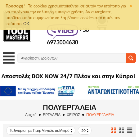
×
+30 2810261292
Προσοχή!
Τα cookies χρησιμοποιούνται σε αυτόν τον ιστότοπο για
να παρέχουν την καλύτερη εμπειρία χρήστη. Αν συνεχίσετε,
ΤΗΛΈΦΩΝΟ
ΠΑΡΑΓΓΕΛΙΏΝ
υποθέτουμε ότι συμφωνείτε να λαμβάνετε cookies από αυτόν τον
0
ιστότοπο.
OK
+30
6973004630
ΠΟΛΥΕΡΓΑΛΕΙΑ
Αρχική
ΕΡΓΑΛΕΙΑ
ΧΕΙΡΟΣ
ΠΟΛΥΕΡΓΑΛΕΙΑ
Ταξινόμιση με Τιμή: Μεγάλο σε Μικρό
50