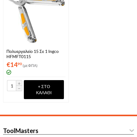
Πολυεργαλείο 15 Σε 1 Ingco
HFMFT0115
€
14
90
(με ΦΠΑ)
+
+ ΣΤΟ
−
ΚΑΛΆΘΙ
ToolMasters