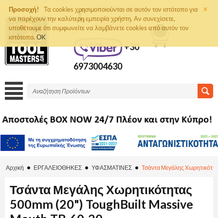
×
+30 2810261292
Προσοχή!
Τα cookies χρησιμοποιούνται σε αυτόν τον ιστότοπο για
να παρέχουν την καλύτερη εμπειρία χρήστη. Αν συνεχίσετε,
ΤΗΛΈΦΩΝΟ
ΠΑΡΑΓΓΕΛΙΏΝ
υποθέτουμε ότι συμφωνείτε να λαμβάνετε cookies από αυτόν τον
0
ιστότοπο.
OK
+30
6973004630
Αρχική
ΕΡΓΑΛΕΙΟΘΗΚΕΣ
ΥΦΑΣΜΑΤΙΝΕΣ
Τσάντα Μεγάλης Χωρητικότητ
Τσάντα Μεγάλης Χωρητικότητας
500mm (20") ToughBuilt Massive