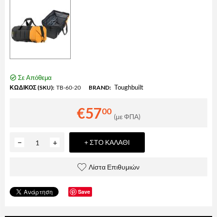
Σε Απόθεμα
Toughbuilt
ΚΩΔΙΚΟΣ (SKU):
TB-60-20
BRAND:
€
57
00
(με ΦΠΑ)
−
+
+ ΣΤΟ ΚΑΛΆΘΙ
Λίστα Επιθυμιών
Save