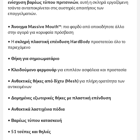
ενίσχυση βαρέως τύπου πριτσινιών
, αυτή η σκληρά εργαζόμενη
τσάντα ανταποκρίνεται στις αυστηρές απαιτήσεις των
επαγγελματιών.
•
Άνοιγμα Massive Mouth™
: πιο φαρδύ από οποιοδήποτε άλλο
στην αγορά για κορυφαία πρόσβαση
• Η
σκληρή πλαστική επένδυση HardBody
προστατεύει όλο το
περιεχόμενο
•
Θήκη για σημειωματάριο
•
Κλειδούμενο φερμουάρ
για επιπλέον ασφάλεια και προστασία
•
Ανθεκτικές θήκες από δίχτυ (Mesh)
για πλήρη ορατότητα των
αντικειμένων
•
Δομημένες εξωτερικές θήκες με πλαστική επένδυση
•
Ανθεκτικά λαστιχένια πόδια
•
Βαρέως τύπου κατασκευή
•
51 τσέπες και θηλιές