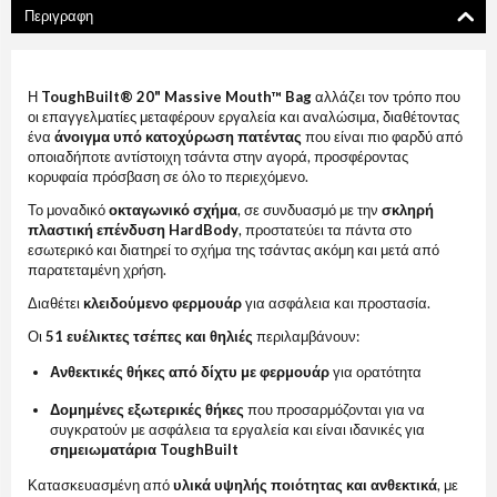
Περιγραφη
Η
ToughBuilt® 20" Massive Mouth™ Bag
αλλάζει τον τρόπο που
οι επαγγελματίες μεταφέρουν εργαλεία και αναλώσιμα, διαθέτοντας
ένα
άνοιγμα υπό κατοχύρωση πατέντας
που είναι πιο φαρδύ από
οποιαδήποτε αντίστοιχη τσάντα στην αγορά, προσφέροντας
κορυφαία πρόσβαση σε όλο το περιεχόμενο.
Το μοναδικό
οκταγωνικό σχήμα
, σε συνδυασμό με την
σκληρή
πλαστική επένδυση HardBody
, προστατεύει τα πάντα στο
εσωτερικό και διατηρεί το σχήμα της τσάντας ακόμη και μετά από
παρατεταμένη χρήση.
Διαθέτει
κλειδούμενο φερμουάρ
για ασφάλεια και προστασία.
Οι
51 ευέλικτες τσέπες και θηλιές
περιλαμβάνουν:
Ανθεκτικές θήκες από δίχτυ με φερμουάρ
για ορατότητα
Δομημένες εξωτερικές θήκες
που προσαρμόζονται για να
συγκρατούν με ασφάλεια τα εργαλεία και είναι ιδανικές για
σημειωματάρια ToughBuilt
Κατασκευασμένη από
υλικά υψηλής ποιότητας και ανθεκτικά
, με