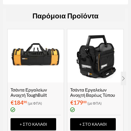
Παρόμοια Προϊόντα
Τσάντα Εργαλείων
Τσάντα Εργαλείων
Ανοιχτή ToughBuilt
Ανοιχτή Βαρέως Τύπου
Modular Tote 750mm
ToughBuilt StackTech Tool
€
184
€
179
90
00
(με ΦΠΑ)
(με ΦΠΑ)
(30") TB-81-30
Tote TB-B1-S-80C
+ ΣΤΟ ΚΑΛΆΘΙ
+ ΣΤΟ ΚΑΛΆΘΙ