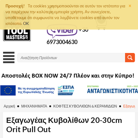
×
+30 2810261292
Προσοχή!
Τα cookies χρησιμοποιούνται σε αυτόν τον ιστότοπο για
να παρέχουν την καλύτερη εμπειρία χρήστη. Αν συνεχίσετε,
ΤΗΛΈΦΩΝΟ
ΠΑΡΑΓΓΕΛΙΏΝ
υποθέτουμε ότι συμφωνείτε να λαμβάνετε cookies από αυτόν τον
0
ιστότοπο.
OK
+30
6973004630
Αρχική
ΜΗΧΑΝΗΜΑΤΑ
ΚΟΦΤΕΣ ΚΥΒΟΛΙΘΩΝ & ΚΕΡΑΜΙΔΙΩΝ
Εξαγωγέα
Εξαγωγέας Κυβολίθων 20-30cm
Orit Pull Out