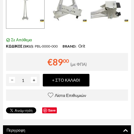
Σε Απόθεμα
Orit
ΚΩΔΙΚΟΣ (SKU):
PBL-0000-000
BRAND:
€
89
00
(με ΦΠΑ)
−
+
+ ΣΤΟ ΚΑΛΆΘΙ
Λίστα Επιθυμιών
Save
Περιγραφη