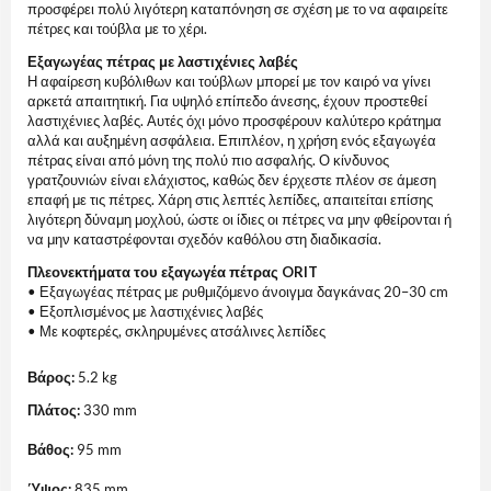
προσφέρει πολύ λιγότερη καταπόνηση σε σχέση με το να αφαιρείτε
πέτρες και τούβλα με το χέρι.
Εξαγωγέας πέτρας με λαστιχένιες λαβές
Η αφαίρεση κυβόλιθων και τούβλων μπορεί με τον καιρό να γίνει
αρκετά απαιτητική. Για υψηλό επίπεδο άνεσης, έχουν προστεθεί
λαστιχένιες λαβές. Αυτές όχι μόνο προσφέρουν καλύτερο κράτημα
αλλά και αυξημένη ασφάλεια. Επιπλέον, η χρήση ενός εξαγωγέα
πέτρας είναι από μόνη της πολύ πιο ασφαλής. Ο κίνδυνος
γρατζουνιών είναι ελάχιστος, καθώς δεν έρχεστε πλέον σε άμεση
επαφή με τις πέτρες. Χάρη στις λεπτές λεπίδες, απαιτείται επίσης
λιγότερη δύναμη μοχλού, ώστε οι ίδιες οι πέτρες να μην φθείρονται ή
να μην καταστρέφονται σχεδόν καθόλου στη διαδικασία.
Πλεονεκτήματα του εξαγωγέα πέτρας ORIT
• Εξαγωγέας πέτρας με ρυθμιζόμενο άνοιγμα δαγκάνας 20–30 cm
• Εξοπλισμένος με λαστιχένιες λαβές
• Με κοφτερές, σκληρυμένες ατσάλινες λεπίδες
Βάρος:
5.2 kg
Πλάτος:
330 mm
Βάθος:
95 mm
Ύψος:
835 mm