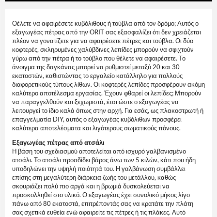
Θέλετε να αφαιρέσετε κυβόλιθους ή τούβλα από τον δρόμο; Αυτός ο
εξαγωγέας πέτρας από την ORIT σας εξασφαλίζει ότι δεν χρειάζεται
πλέον να γονατίζετε για να αφαιρέσετε πέτρες και τούβλα. Οι δύο
κοφτερές, σκληρυμένες χαλύβδινες λεπίδες μπορούν να σφιχτούν
γύρω από την πέτρα ή το τούβλο που θέλετε να αφαιρέσετε. Το
άνοιγμα της δαγκάνας μπορεί να ρυθμιστεί μεταξύ 20 και 30
εκατοστών, καθιστώντας το εργαλείο κατάλληλο για πολλούς
διαφορετικούς τύπους λίθων. Οι κοφτερές λεπίδες προσφέρουν ακόμη
καλύτερο αποτέλεσμα εργασίας. Έχουν φθαρεί οι λεπίδες; Μπορούν
να παραγγελθούν και ξεχωριστά, έτσι ώστε ο εξαγωγέας να
λειτουργεί το ίδιο καλά όπως στην αρχή. Για εσάς, ως πλακοστρωτή ή
επαγγελματία DIY, αυτός ο εξαγωγέας κυβόλιθων προσφέρει
καλύτερα αποτελέσματα και λιγότερους σωματικούς πόνους.
Εξαγωγέας πέτρας από ατσάλι
Η βάση του σχεδιασμού αποτελείται από ισχυρό γαλβανισμένο
ατσάλι. Το ατσάλι προσδίδει βάρος άνω των 5 κιλών, κάτι που ήδη
υποδηλώνει την υψηλή ποιότητά του. Η γαλβάνωση συμβάλλει
επίσης στη μεγαλύτερη διάρκεια ζωής του μετάλλου, καθώς
σκουριάζει πολύ πιο αργά και η βρωμιά δυσκολεύεται να
προσκολληθεί στο υλικό. Ο εξαγωγέας έχει συνολικό μήκος λίγο
πάνω από 80 εκατοστά, επιτρέποντάς σας να κρατάτε την πλάτη
σας σχετικά ευθεία ενώ αφαιρείτε τις πέτρες ή τις πλάκες. Αυτό