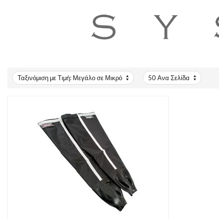
Ταξινόμιση με Τιμή: Μεγάλο σε Μικρό
50 Ανα Σελίδα