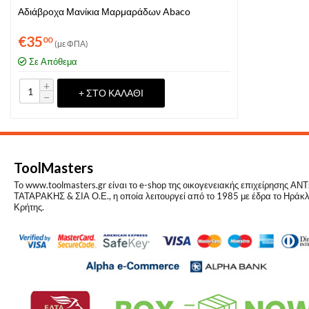
Αδιάβροχα Μανίκια Μαρμαράδων Abaco
€
35
00
(με ΦΠΑ)
Σε Απόθεμα
+
+ ΣΤΟ ΚΑΛΆΘΙ
−
ToolMasters
Το www.toolmasters.gr είναι το e-shop της οικογενειακής επιχείρησης Α
ΤΑΤΑΡΑΚΗΣ & ΣΙΑ Ο.Ε., η οποία λειτουργεί από το 1985 με έδρα το Ηράκλ
Κρήτης.