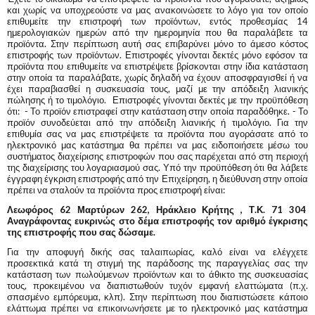
και χωρίς να υποχρεούστε να μας ανακοινώσετε το λόγο για τον οποίο
επιθυμείτε την επιστροφή των προϊόντων, εντός προθεσμίας 14
ημερολογιακών ημερών από την ημερομηνία που θα παραλάβετε τα
προϊόντα. Στην περίπτωση αυτή σας επιβαρύνει μόνο το άμεσο κόστος
επιστροφής των προϊόντων. Επιστροφές γίνονται δεκτές μόνο εφόσον τα
προϊόντα που επιθυμείτε να επιστρέψετε βρίσκονται στην ίδια κατάσταση
στην οποία τα παραλάβατε, χωρίς δηλαδή να έχουν αποσφραγισθεί ή να
έχει παραβιασθεί η συσκευασία τους, μαζί με την απόδειξη λιανικής
πώλησης ή το τιμολόγιο. Επιστροφές γίνονται δεκτές με την προϋπόθεση
ότι: - Το προϊόν επιστραφεί στην κατάσταση στην οποία παραδόθηκε. - Το
προϊόν συνοδεύεται από την απόδειξη λιανικής ή τιμολόγιο. Για την
επιθυμία σας να μας επιστρέψετε τα προϊόντα που αγοράσατε από το
ηλεκτρονικό μας κατάστημα θα πρέπει να μας ειδοποιήσετε μέσω του
συστήματος διαχείρισης επιστροφών που σας παρέχεται από στη περιοχή
της διαχείρισης του λογαριασμού σας. Υπό την προϋπόθεση ότι θα λάβετε
έγγραφη έγκριση επιστροφής από την Επιχείρηση, η διεύθυνση στην οποία
πρέπει να σταλούν τα προϊόντα προς επιστροφή είναι:
Λεωφόρος 62 Μαρτύρων 262, Ηράκλειο Κρήτης , Τ.Κ. 71 304
Αναγράφοντας ευκρινώς στο δέμα επιστροφής τον αριθμό έγκρισης
της επιστροφής που σας δώσαμε.
Για την αποφυγή δικής σας ταλαιπωρίας, καλό είναι να ελέγχετε
προσεκτικά κατά τη στιγμή της παράδοσης της παραγγελίας σας την
κατάσταση των πωλούμενων προϊόντων και το άθικτο της συσκευασίας
τους, προκειμένου να διαπιστωθούν τυχόν εμφανή ελαττώματα (π.χ.
σπασμένο εμπόρευμα, κλπ). Στην περίπτωση που διαπιστώσετε κάποιο
ελάττωμα πρέπει να επικοινωνήσετε με το ηλεκτρονικό μας κατάστημα