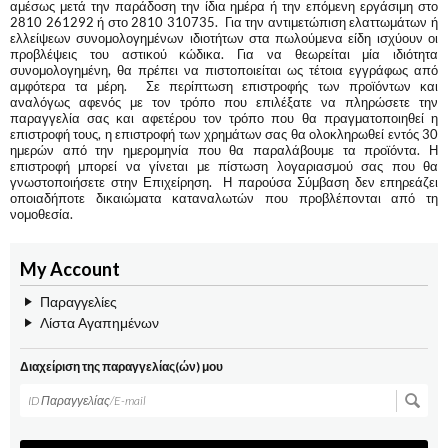
αμέσως μετά την παράδοση την ίδια ημέρα ή την επόμενη εργάσιμη στο
2810 261292 ή στο 2810 310735. Για την αντιμετώπιση ελαττωμάτων ή
ελλείψεων συνομολογημένων ιδιοτήτων στα πωλούμενα είδη ισχύουν οι
προβλέψεις του αστικού κώδικα. Για να θεωρείται μία ιδιότητα
συνομολογημένη, θα πρέπει να πιστοποιείται ως τέτοια εγγράφως από
αμφότερα τα μέρη. Σε περίπτωση επιστροφής των προϊόντων και
αναλόγως αφενός με τον τρόπο που επιλέξατε να πληρώσετε την
παραγγελία σας και αφετέρου τον τρόπο που θα πραγματοποιηθεί η
επιστροφή τους, η επιστροφή των χρημάτων σας θα ολοκληρωθεί εντός 30
ημερών από την ημερομηνία που θα παραλάβουμε τα προϊόντα. Η
επιστροφή μπορεί να γίνεται με πίστωση λογαριασμού σας που θα
γνωστοποιήσετε στην Επιχείρηση. Η παρούσα Σύμβαση δεν επηρεάζει
οποιαδήποτε δικαιώματα καταναλωτών που προβλέπονται από τη
νομοθεσία.
My Account
Παραγγελίες
Λίστα Αγαπημένων
Διαχείριση της παραγγελίας(ών) μου