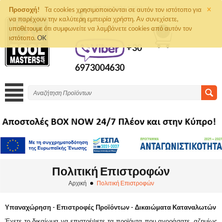
×
+30 2810261292
Προσοχή!
Τα cookies χρησιμοποιούνται σε αυτόν τον ιστότοπο για
να παρέχουν την καλύτερη εμπειρία χρήστη. Αν συνεχίσετε,
ΤΗΛΈΦΩΝΟ
ΠΑΡΑΓΓΕΛΙΏΝ
υποθέτουμε ότι συμφωνείτε να λαμβάνετε cookies από αυτόν τον
0
ιστότοπο.
OK
+30
6973004630
Πολιτική Επιστροφών
Αρχική
Πολιτική Επιστροφών
Υπαναχώρηση - Επιστροφές Προϊόντων - Δικαιώματα Καταναλωτών
Έχετε το δικαίωμα να επιστρέψετε τα προϊόντα που αγοράσατε, αζημίως